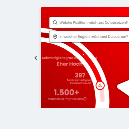
 Kampagne 
ntwickeln wir
nahmen, KI-