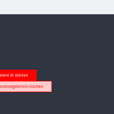
alent KI starten
eratungstermin buchen