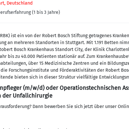
art, Deutschland
erufserfahrung (1 bis 3 Jahre)
RBK) ist ein von der Robert Bosch Stiftung getragenes Kranke
ng an mehreren Standorten in Stuttgart. Mit 1.191 Betten n
bert Bosch Krankenhaus Standort City, der Klinik Charlottenh
Jahr bis zu 40.000 Patienten stationär auf. Zum Krankenhausbe
abteilungen, über 15 Medizinische Zentren und ein Bildungsze
die Forschungsinstitute und Förderaktivitäten der Robert Bos
itende bieten sich in dieser Struktur vielfältige Entwicklungs
pfleger (m/w/d) oder Operationstechnischen Ass
m der Unfallchirurgie
erausforderung? Dann bewerben Sie sich jetzt über unser Onli