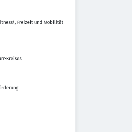
tness\, Freizeit und Mobilität
rr-Kreises
förderung