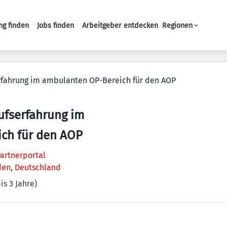
ng finden
Jobs finden
Arbeitgeber entdecken
Regionen
Haupt-Navigation
rfahrung im ambulanten OP-Bereich für den AOP
ufserfahrung im
ch für den AOP
artnerportal
en, Deutschland
is 3 Jahre)