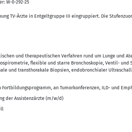
er: W-0-292-25
nung TV-Ärzte in Entgeltgruppe III eingruppiert. Die Stufenzuo
stischen und therapeutischen Verfahren rund um Lunge und A
spirometrie, flexible und starre Bronchoskopie, Ventil- und 
ale und transthorakale Biopsien, endobronchialer Ultraschall
n Fortbildungsprogramm, an Tumorkonferenzen, ILD- und Em
ng der Assistenzärzte (m/w/d)
ll