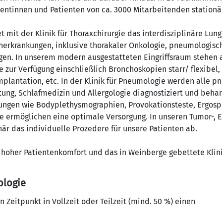
ientinnen und Patienten von ca. 3000 Mitarbeitenden stationär
et mit der Klinik für Thoraxchirurgie das interdisziplinäre L
rkrankungen, inklusive thorakaler Onkologie, pneumologisch
ngen. In unserem modern ausgestatteten Eingriffsraum stehen 
 zur Verfügung einschließlich Bronchoskopien starr/ flexibel,
mplantation, etc. In der Klinik für Pneumologie werden alle 
ung, Schlafmedizin und Allergologie diagnostiziert und behand
ngen wie Bodyplethysmographien, Provokationsteste, Ergospi
e ermöglichen eine optimale Versorgung. In unseren Tumor-,
är das individuelle Prozedere für unsere Patienten ab.
, hoher Patientenkomfort und das in Weinberge gebettete Kl
ologie
Zeitpunkt in Vollzeit oder Teilzeit (mind. 50 %) einen