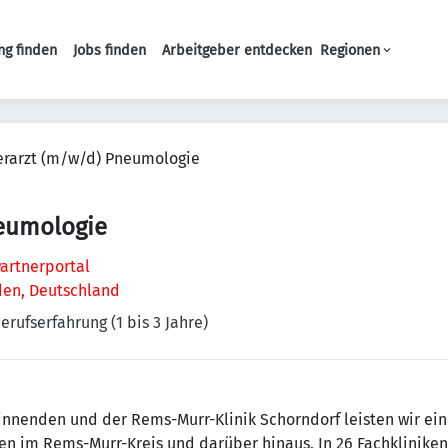
ng finden
Jobs finden
Arbeitgeber entdecken
Regionen
Haupt-Navigation
rarzt (m/w/d) Pneumologie
eumologie
artnerportal
en, Deutschland
erufserfahrung (1 bis 3 Jahre)
nenden und der Rems-Murr-Klinik Schorndorf leisten wir eine 
en im Rems-Murr-Kreis und darüber hinaus. In 26 Fachkliniken