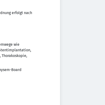
rdnung erfolgt nach
temwege wie
Stentimplantation,
, Thorakoskopie,
physem-Board