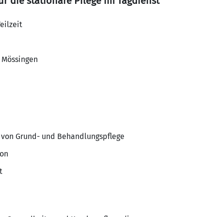
ür die stationäre Pflege im Tagdienst
eilzeit
, Mössingen
 von Grund- und Behandlungspflege
ion
t