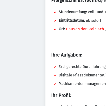
Pflegefachkraft (w/m/d) f
Stundenumfang:
Voll- und T
Eintrittsdatum:
ab sofort
Ort:
Haus an der Steinlach
Ihre Aufgaben:
Fachgerechte Durchführung
Digitale Pflegedokumentat
Medikamentenmanagemen
Ihr Profil: