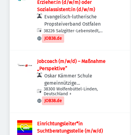
Erzieher:in (d/w/m) oder
Sozialassistent:in (d/w/m)
Evangelisch-lutherische
Propsteiverband Ostfalen
38226 Salzgitter-Lebenstedt,
Deutschland
JOB38.de
Jobcoach (m/w/d) – Maßnahme
„Perspektive“
Oskar Kämmer Schule
gemeinnützige
38300 Wolfenbüttel-Linden,
Bildungsgesellschaft mbH
Deutschland
+
JOB38.de
Einrichtungsleiter*in
Suchtberatungsstelle (m/w/d)