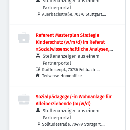
Stellenanzeigen aus einem
Partnerportal
Auerbachstraße, 70376 Stuttgart,
Deutschland
Referent Masterplan Strategie
Kinderschutz (w/m/d) im Referat
»Sozialwissenschaftliche Analysen,
Familien-Forschung Baden-
Stellenanzeigen aus einem
Württemberg,
Partnerportal
Forschungsdatenzentrum«
Raiffeisenpl., 70736 Fellbach-
Schmiden, Deutschland
Teilweise Homeoffice
Sozialpädagoge/-in Wohnanlage für
Alleinerziehende (m/w/d)
Stellenanzeigen aus einem
Partnerportal
Solitudestraße, 70499 Stuttgart,