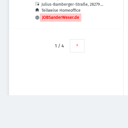
Julius-Bamberger-Straße, 28279
Bremen-Obervieland, Deutschland
Teilweise Homeoffice
JOBSanderWeser.de
1
/
4