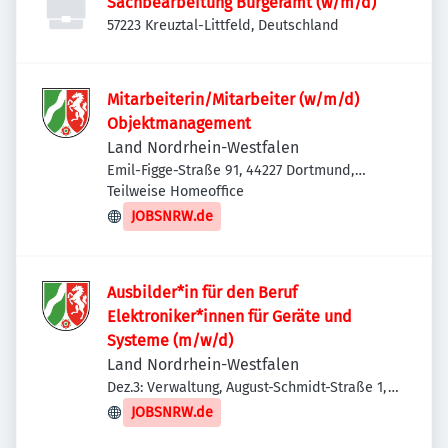
Sachbearbeitung Bürgeramt (w/m/d)
57223 Kreuztal-Littfeld, Deutschland
Mitarbeiterin/Mitarbeiter (w/m/d)
Objektmanagement
Land Nordrhein-Westfalen
Emil-Figge-Straße 91, 44227 Dortmund,
Deutschland
Teilweise Homeoffice
JOBSNRW.de
Ausbilder*in für den Beruf
Elektroniker*innen für Geräte und
Systeme (m/w/d)
Land Nordrhein-Westfalen
Dez.3: Verwaltung, August-Schmidt-Straße 1,
44227 Dortmund, Deutschland
JOBSNRW.de