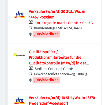
Verkäufer (w/m/d) 30 Std./Wo. in
14467 Potsdam
dm-drogerie markt GmbH + Co. KG
Brandenburger Str. 49-51, 14467
Potsdam, Deutschland
JOBSinBerlin.de
Qualitätsprüfer /
Produktionsmitarbeiter für die
Qualitätskontrolle (m/w/d) in der
Lebensmittelverpackung
Bedien-Concept GmbH
Gewerbegebiet Eschenweg, Ludwig-
Erhard-Ring 20, 15827 Blankenfelde-
JOBSinBerlin.de
Mahlow-Dahlewitz, Deutschland
Verkäufer (w/m/d) 10 Std./Wo. in 15370
Fredersdorf-Vogelsdorf