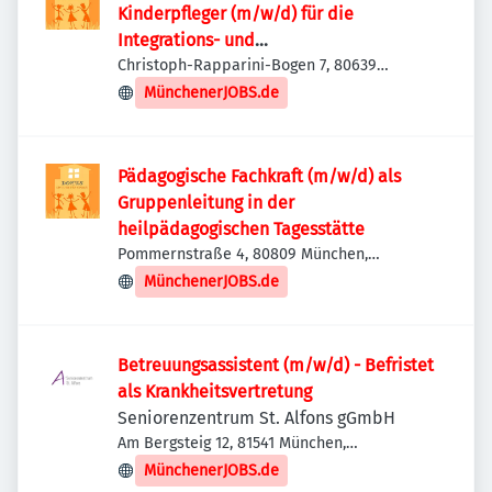
Kinderpfleger (m/w/d) für die
Integrations- und
Kooperationseinrichtung DOMUS e.V.
Christoph-Rapparini-Bogen 7, 80639
München, Deutschland
MünchenerJOBS.de
Pädagogische Fachkraft (m/w/d) als
Gruppenleitung in der
heilpädagogischen Tagesstätte
Pommernstraße 4, 80809 München,
Deutschland
MünchenerJOBS.de
Betreuungsassistent (m/w/d) - Befristet
als Krankheitsvertretung
Seniorenzentrum St. Alfons gGmbH
Am Bergsteig 12, 81541 München,
Deutschland
MünchenerJOBS.de