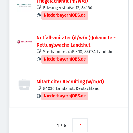
Pflegefachkraft (m/w/d)
Ellwangerstraße 12, 84160
Frontenhausen, Deutschland
NiederbayernJOBS.de
Notfallsanitäter (d/w/m) Johanniter-
Rettungswache Landshut
Stethaimerstraße 10, 84034 Landshut,
Deutschland
NiederbayernJOBS.de
Mitarbeiter Recruiting (w/m/d)
84036 Landshut, Deutschland
NiederbayernJOBS.de
1
/
8