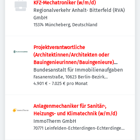
KFZ-Mechatroniker (w/m/d)
Regionalverkehr Anhalt- Bitterfeld (RVA)
GmbH
15374 Müncheberg, Deutschland
Projektverantwortliche
(Architektinnen/Architekten oder
Bauingenieurinnen/Bauingenieure)
(w/m/d)
Bundesanstalt für Immobilienaufgaben
Fasanenstraße, 10623 Berlin-Bezirk
Charlottenburg-Wilmersdorf, Deutschland
4.901 € - 7.025 € pro Monat
Anlagenmechaniker für Sanitär-,
Heizungs- und Klimatechnik (w/m/d)
ImmoTherm GmbH
70771 Leinfelden-Echterdingen-Echterdingen,
Deutschland