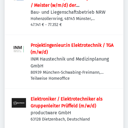
/ Meister (w/m/d) der
Versorgungstechnik / Technischen
Bau- und Liegenschaftsbetrieb NRW
Gebäudeausrüstung als
Hohenzollernring, 48145 Münster,
Deutschland
47.141 € - 77.352 €
Projektteammitglied
Projektingenieur:in Elektrotechnik / TGA
(m/w/d)
INM Haustechnik und Medizinplanung
GmbH
80939 München-Schwabing-Freimann,
Deutschland
Teilweise Homeoffice
Elektroniker / Elektrotechniker als
Gruppenleiter Prüffeld (m/w/d)
productware GmbH
63128 Dietzenbach, Deutschland