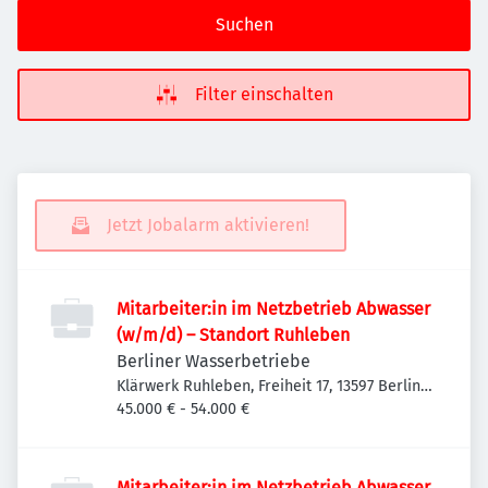
Suchen
Filter einschalten
Jetzt Jobalarm aktivieren!
Mitarbeiter:in im Netzbetrieb Abwasser
(w/m/d) – Standort Ruhleben
Berliner Wasserbetriebe
Klärwerk Ruhleben, Freiheit 17, 13597 Berlin,
Deutschland
45.000 € - 54.000 €
Mitarbeiter:in im Netzbetrieb Abwasser