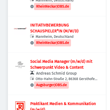
Mannheim, Deutschland
RheinNeckarJOBS.de
INITIATIVBEWERBUNG
SCHAUSPIELER*IN (M/W/D)
Mannheim, Deutschland
RheinNeckarJOBS.de
Social Media Manager (m/w/d) mit
Schwerpunkt Video & Content
Andreas Schmid Group
Otto-Hahn-Straße 2, 86368 Gersthofen,
Deutschland
AugsburgerJOBS.de
Praktikant Medien & Kommunikation
(m/w/d)