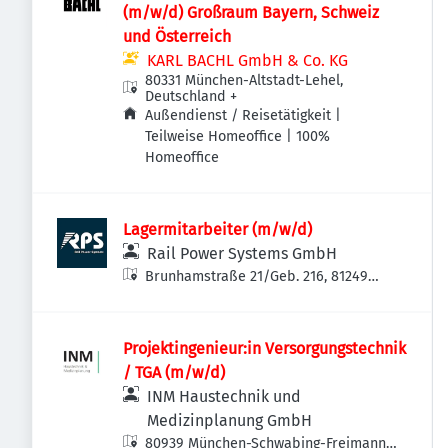
(m/w/d) Großraum Bayern, Schweiz
und Österreich
KARL BACHL GmbH & Co. KG
80331 München-Altstadt-Lehel,
Deutschland
+
Außendienst / Reisetätigkeit |
Teilweise Homeoffice | 100%
Homeoffice
Lagermitarbeiter (m/w/d)
Rail Power Systems GmbH
Brunhamstraße 21/Geb. 216, 81249
München-Aubing-Lochhausen-
Langwied, Deutschland
Projektingenieur:in Versorgungstechnik
/ TGA (m/w/d)
INM Haustechnik und
Medizinplanung GmbH
80939 München-Schwabing-Freimann,