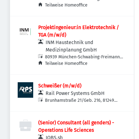
Deutschland
Teilweise Homeoffice
Projektingenieur:in Elektrotechnik /
TGA (m/w/d)
INM Haustechnik und
Medizinplanung GmbH
80939 München-Schwabing-Freimann,
Deutschland
Teilweise Homeoffice
Schweißer (m/w/d)
Rail Power Systems GmbH
Brunhamstraße 21/Geb. 216, 81249
München-Aubing-Lochhausen-
Langwied, Deutschland
(Senior) Consultant (all genders) -
Operations Life Sciences
JOBS.sh