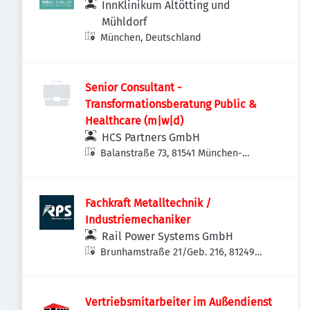
InnKlinikum Altötting und
Mühldorf
München, Deutschland
Senior Consultant -
Transformationsberatung Public &
Healthcare (m|w|d)
HCS Partners GmbH
Balanstraße 73, 81541 München-
Ramersdorf-Perlach, Deutschland
Fachkraft Metalltechnik /
Industriemechaniker
Rail Power Systems GmbH
Brunhamstraße 21/Geb. 216, 81249
München-Aubing-Lochhausen-
Langwied, Deutschland
Vertriebsmitarbeiter im Außendienst