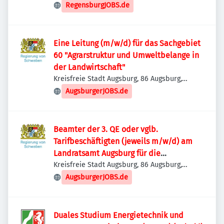
Deutschland
RegensburgJOBS.de
Eine Leitung (m/w/d) für das Sachgebiet
60 "Agrarstruktur und Umweltbelange in
der Landwirtschaft"
Kreisfreie Stadt Augsburg, 86 Augsburg,
Deutschland
AugsburgerJOBS.de
Beamter der 3. QE oder vglb.
Tarifbeschäftigten (jeweils m/w/d) am
Landratsamt Augsburg für die
Sachbearbeitung Naturschutz, Jagd- und
Kreisfreie Stadt Augsburg, 86 Augsburg,
Deutschland
Fischereirecht
AugsburgerJOBS.de
Duales Studium Energietechnik und