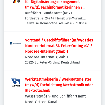
für Digitalisierungs­management
(m/w/d), Fachinformatikerinnen /
Fachinformatiker (m/w/d) oder
Kraftfahrt-Bundesamt (KBA)
vergleichbare IT-Ausbildung für den IT-
Fördestraße, 24944 Flensburg-Mürwik,
Deutschland
Teilweise Homeoffice
49.840 € - 73.853 €
Leitstand im Rechenzentrum
Vorstand / Geschäftsführer (m/w/d) des
Nordsee-Internat St. Peter-Ording e.V. /
Nordsee-Internat gGmbH
Nordsee-Internat gGmbH
25826 St. Peter-Ording, Deutschland
Werkstattmeisterin / Werkstattmeister
(m/w/d) Fachrichtung Mechatronik oder
Elektrotechnik
Wasserstraßen- und Schifffahrtsamt
Nord-Ostsee-Kanal