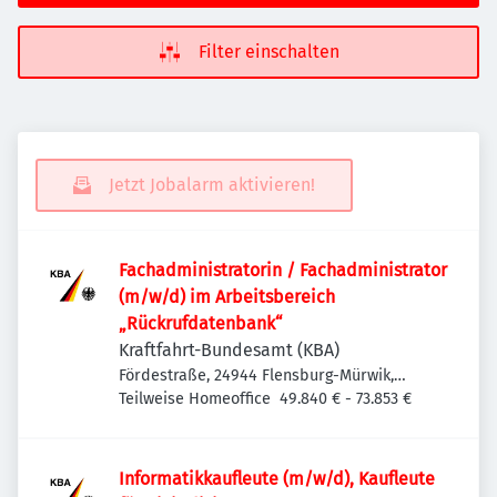
Filter einschalten
Jetzt Jobalarm aktivieren!
Fachadministratorin / Fachadministrator
(m/w/d) im Arbeitsbereich
„Rückrufdatenbank“
Kraftfahrt-Bundesamt (KBA)
Fördestraße, 24944 Flensburg-Mürwik,
Deutschland
Teilweise Homeoffice
49.840 € - 73.853 €
Informatik­kaufleute (m/w/d), Kaufleute