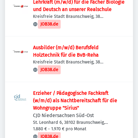
Lehrkraft (m/w/d) für die Fächer Biologie
und Deutsch an unserer Realschule
Kreisfreie Stadt Braunschweig, 38
Braunschweig, Deutschland
JOB38.de
Ausbilder (m/w/d) Berufsfeld
Holztechnik für die BvB-Reha
Kreisfreie Stadt Braunschweig, 38
Braunschweig, Deutschland
JOB38.de
Erzieher / Pädagogische Fachkraft
(w/m/d) als Nachtbereitschaft für die
Wohngruppe "Sirius"
CJD Niedersachsen Süd-Ost
St. Leonhard 6, 38102 Braunschweig,
Deutschland
1.880 € - 1.970 € pro Monat
JOB38.de