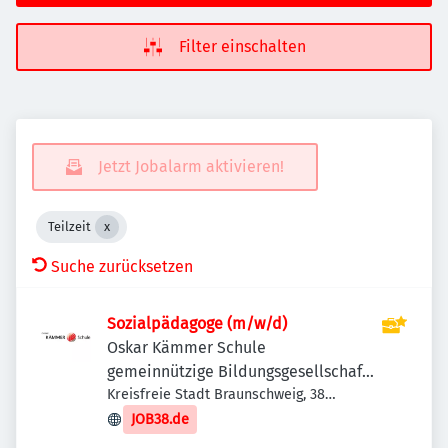
Filter einschalten
Jetzt Jobalarm aktivieren!
Teilzeit
Suche zurücksetzen
Sozialpädagoge (m/w/d)
Oskar Kämmer Schule
gemeinnützige Bildungsgesellschaft
mbH
Kreisfreie Stadt Braunschweig, 38
Braunschweig, Deutschland
JOB38.de