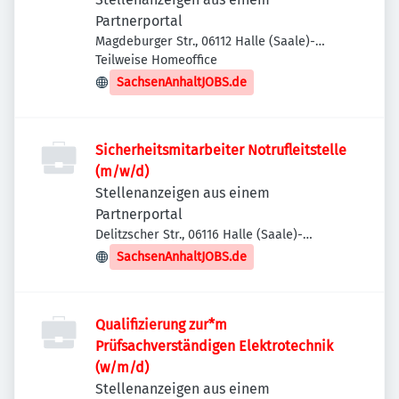
Partnerportal
Magdeburger Str., 06112 Halle (Saale)-
Stadtbezirk Ost, Deutschland
Teilweise Homeoffice
SachsenAnhaltJOBS.de
Sicherheitsmitarbeiter Notrufleitstelle
(m/w/d)
Stellenanzeigen aus einem
Partnerportal
Delitzscher Str., 06116 Halle (Saale)-
Stadtbezirk Ost, Deutschland
SachsenAnhaltJOBS.de
Qualifizierung zur*m
Prüfsachverständigen Elektrotechnik
(w/m/d)
Stellenanzeigen aus einem