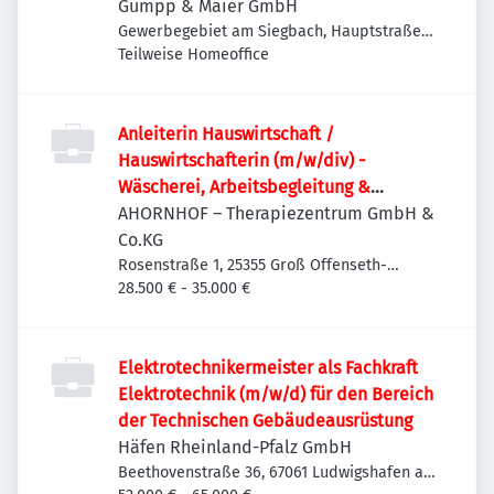
Gumpp & Maier GmbH
Gewerbegebiet am Siegbach, Hauptstraße
65, 86637 Binswangen, Deutschland
Teilweise Homeoffice
Anleiterin Hauswirtschaft /
Hauswirtschafterin (m/w/div) -
Wäscherei, Arbeitsbegleitung &
Koordination
AHORNHOF – Therapiezentrum GmbH &
Co.KG
Rosenstraße 1, 25355 Groß Offenseth-
Aspern, Deutschland
28.500 € - 35.000 €
Elektrotechnikermeister als Fachkraft
Elektrotechnik (m/w/d) für den Bereich
der Technischen Gebäudeausrüstung
Häfen Rheinland-Pfalz GmbH
Beethovenstraße 36, 67061 Ludwigshafen am