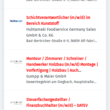
Deutschland
Schichtverantwortlicher (m/w/d) im
Bereich Kunststoff
Huhtamaki Foodservice Germany Sales
GmbH & Co. KG
Bad-Bertricher-Straße 6-9, 56859 Alf-Fabrik,
Deutschland
Monteur / Zimmerer / Schreiner /
Handwerker Holzbau (m/w/d) Montage |
Vorfertigung | Holzbau | Auch
Quereinsteiger willkommen
Gumpp & Maier GmbH
Gewerbegebiet am Siegbach, Hauptstraße
65, 86637 Binswangen, Deutschland
Steuerfachangestellter /
Finanzbuchhalter (m/w/d) – DATEV