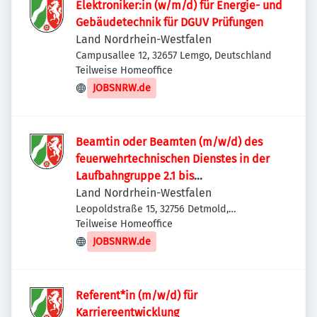
Elektroniker:in (w/m/d) für Energie- und
Gebäudetechnik für DGUV Prüfungen
Land Nordrhein-Westfalen
Campusallee 12, 32657 Lemgo, Deutschland
Teilweise Homeoffice
JOBSNRW.de
Beamtin oder Beamten (m/w/d) des
feuerwehrtechnischen Dienstes in der
Laufbahngruppe 2.1 bis
Besoldungsgruppe A12 LBesO
Land Nordrhein-Westfalen
Leopoldstraße 15, 32756 Detmold,
Deutschland
Teilweise Homeoffice
JOBSNRW.de
Referent*in (m/w/d) für
Karriereentwicklung