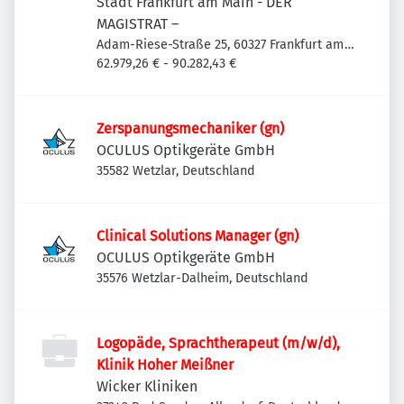
Forstbetrieb
Stadt Frankfurt am Main - DER
MAGISTRAT –
Adam-Riese-Straße 25, 60327 Frankfurt am
Main-Innenstadt I, Deutschland
62.979,26 € - 90.282,43 €
Zerspanungsmechaniker (gn)
OCULUS Optikgeräte GmbH
35582 Wetzlar, Deutschland
Clinical Solutions Manager (gn)
OCULUS Optikgeräte GmbH
35576 Wetzlar-Dalheim, Deutschland
Logopäde, Sprachtherapeut (m/w/d),
Klinik Hoher Meißner
Wicker Kliniken