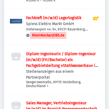
45.000 € - 70.000 €
Fachkraft (m/w/d) Lagerlogistik
Spiess Elektro Markt GmbH
Hohenaspen 44-54, 69231 Rauenberg,
Deutschland
RheinNeckarJOBS.de
Diplom-Ingenieurin / Diplom-Ingenieur
(m/w/d) (FH/Bachelor) als
Fachgebietsleitung »Stahlwasserbau« im
Fachbereich Wasserstraße
Stellenanzeigen aus einem
Partnerportal
Vangerowstraße, 69115 Heidelberg,
Deutschland
+
Sales Manager, Vertriebsingenieur
(m/w/d) im Bereich Prozessmesstechnik