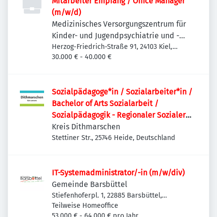
Mitarbeiter Empfang / Office Manager
(m/w/d)
Medizinisches Versorgungszentrum für
Kinder- und Jugendpsychiatrie und -
psychotherapie Kiel
Herzog-Friedrich-Straße 91, 24103 Kiel,
Deutschland
30.000 € - 40.000 €
Sozialpädagoge*in / Sozialarbeiter*in /
Bachelor of Arts Sozialarbeit /
Sozialpädagogik - Regionaler Sozialer
Dienst
Kreis Dithmarschen
Stettiner Str., 25746 Heide, Deutschland
IT-Systemadministrator/-in (m/w/div)
Gemeinde Barsbüttel
Stiefenhoferpl. 1, 22885 Barsbüttel,
Deutschland
Teilweise Homeoffice
53.000 € - 64.000 € pro Jahr