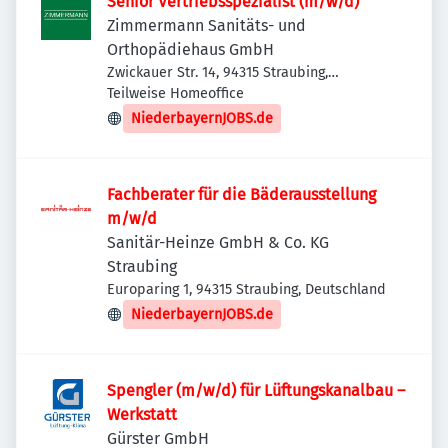
Senior Vertriebsspezialist (m/w/d)
Zimmermann Sanitäts- und
Orthopädiehaus GmbH
Zwickauer Str. 14, 94315 Straubing,
Deutschland
Teilweise Homeoffice
NiederbayernJOBS.de
Fachberater für die Bäderausstellung
m/w/d
Sanitär-Heinze GmbH & Co. KG
Straubing
Europaring 1, 94315 Straubing, Deutschland
NiederbayernJOBS.de
Spengler (m/w/d) für Lüftungskanalbau –
Werkstatt
Gürster GmbH