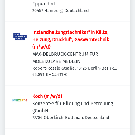
Eppendorf
20457 Hamburg, Deutschland
Instandhaltungstechniker*in Kälte,
Heizung, Druckluft, Gaswarntechnik
(m/w/d)
MAX-DELBRÜCK-CENTRUM FÜR
MOLEKULARE MEDIZIN
Robert-Rössle-Straße, 13125 Berlin-Bezirk
Pankow, Deutschland
43.091 € - 55.411 €
Koch (m/w/d)
Konzept-e für Bildung und Betreuung
gGmbH
77704 Oberkirch-Bottenau, Deutschland