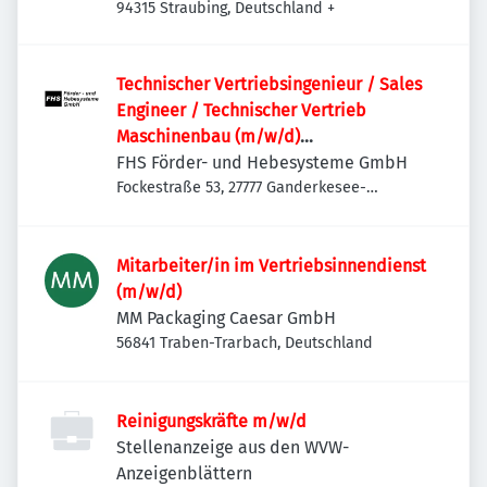
94315 Straubing, Deutschland
+
Technischer Vertriebsingenieur / Sales
Engineer / Technischer Vertrieb
Maschinenbau (m/w/d)
Sondermaschinenbau | Anlagenbau |
FHS Förder- und Hebesysteme GmbH
Projektvertrieb | International
Fockestraße 53, 27777 Ganderkesee-
Hoykenkamp, Deutschland
Mitarbeiter/in im Vertriebsinnendienst
(m/w/d)
MM Packaging Caesar GmbH
56841 Traben-Trarbach, Deutschland
Reinigungskräfte m/w/d
Stellenanzeige aus den WVW-
Anzeigenblättern