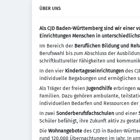
ÜBER UNS
Als CJD Baden-Württemberg sind wir einer v
Einrichtungen Menschen in unterschiedlichs
Im Bereich der
Beruflichen Bildung und Reha
Berufswahl bis zum Abschluss der Ausbildun
schriftkultureller Fähigkeiten und kommuni
In den vier
Kindertageseinrichtungen
des CJ
individuelle Begabungen und ermöglichen s
Als Träger der freien
Jugendhilfe
erbringen wi
Familien. Dazu gehören ambulante, teilstat
individuellen Bedarfen und Ressourcen der 
In zwei
Sonderberufsfachschulen
und einer
Schüler befähigt, ihre Zukunft aktiv zu gest
Die
Wohnangebote
des CJD in Baden-Württe
rund 120.000 Übernachtungen im Jahr. In un