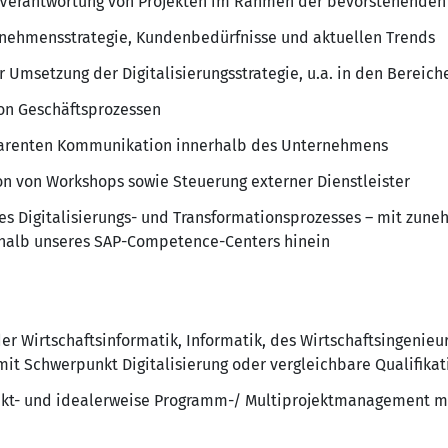
 Verantwortung von Projekten im Rahmen der bevorstehenden
rnehmensstrategie, Kundenbedürfnisse und aktuellen Trends
 Umsetzung der Digitalisierungsstrategie, u.a. in den Bereich
on Geschäftsprozessen
sparenten Kommunikation innerhalb des Unternehmens
n von Workshops sowie Steuerung externer Dienstleister
es Digitalisierungs- und Transformationsprozesses – mit zun
erhalb unseres SAP-Competence-Centers hinein
r Wirtschaftsinformatik, Informatik, des Wirtschaftsingenie
mit Schwerpunkt Digitalisierung oder vergleichbare Qualifikat
jekt- und idealerweise Programm-/ Multiprojektmanagement mi