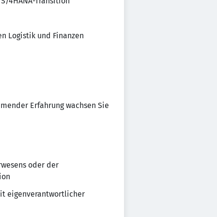
 S/4HANA-Transition
en Logistik und Finanzen
ehmender Erfahrung wachsen Sie
urwesens oder der
ion
t eigenverantwortlicher