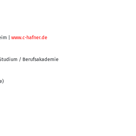
eim |
www.c-hafner.de
 Studium / Berufsakademie
e)