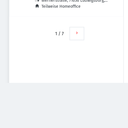
Wernerstraße, 71636 Ludwigsburg,
Deutschland
Teilweise Homeoffice
1
/
7