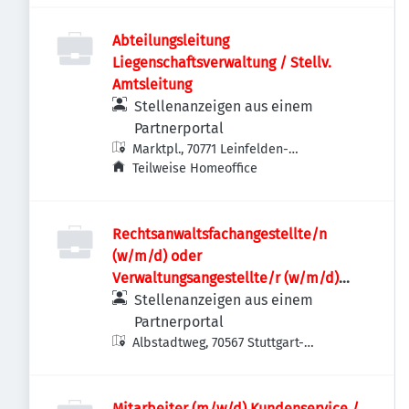
Abteilungsleitung
Liegenschaftsverwaltung / Stellv.
Amtsleitung
Stellenanzeigen aus einem
Partnerportal
Marktpl., 70771 Leinfelden-
Echterdingen-Leinfelden, Deutschland
Teilweise Homeoffice
Rechtsanwaltsfachangestellte/n
(w/m/d) oder
Verwaltungsangestellte/r (w/m/d)
oder Kauffrau/ Kaufmann für
Stellenanzeigen aus einem
Büromanagement (w/m/d)
Partnerportal
Albstadtweg, 70567 Stuttgart-
Möhringen, Deutschland
Mitarbeiter (m/w/d) Kundenservice /