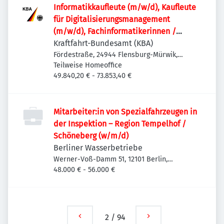
Informatik­kaufleute (m/w/d), Kaufleute
für Digitalisierungs­management
(m/w/d), Fachinformatikerinnen /
Fachinformatiker (m/w/d) oder
Kraftfahrt-Bundesamt (KBA)
vergleichbare IT-Ausbildung für den IT-
Fördestraße, 24944 Flensburg-Mürwik,
Deutschland
Teilweise Homeoffice
Leitstand im Rechenzentrum
49.840,20 € - 73.853,40 €
Mitarbeiter:in von Spezialfahrzeugen in
der Inspektion – Region Tempelhof /
Schöneberg (w/m/d)
Berliner Wasserbetriebe
Werner-Voß-Damm 51, 12101 Berlin,
Deutschland
48.000 € - 56.000 €
2
/
94